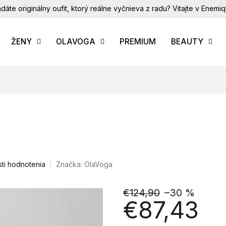
dáte originálny oufit, ktorý reálne vyčnieva z radu? Vitajte v Enemiq
ŽENY
OLAVOGA
PREMIUM
BEAUTY
ti hodnotenia
Značka:
OlaVoga
€124,90
–30 %
€87,43