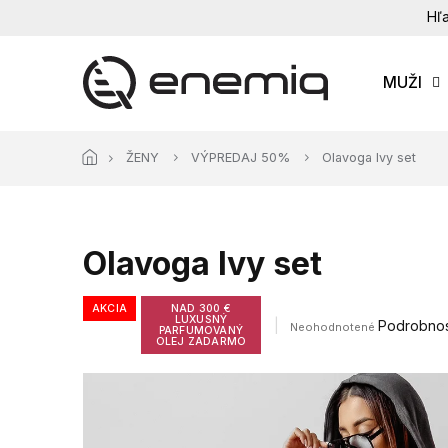
Prejsť
Hľa
na
obsah
MUŽI
ŽENY
VÝPREDAJ 50%
Olavoga Ivy set
Olavoga Ivy set
AKCIA
NAD 300 €
LUXUSNÝ
Priemerné
Podrobnos
Neohodnotené
PARFUMOVANÝ
hodnotenie
OLEJ ZADARMO
produktu
je
0,0
z
5