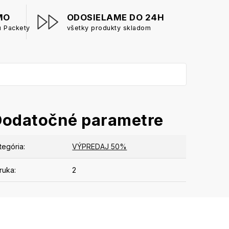
MO
ODOSIELAME DO 24H
u Packety
všetky produkty skladom
Dodatočné parametre
tegória
:
VÝPREDAJ 50%
ruka
:
2