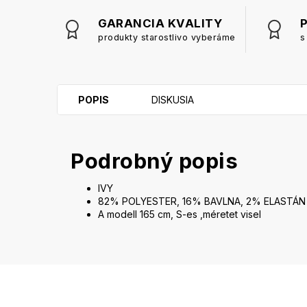
GARANCIA KVALITY
produkty starostlivo vyberáme
s
POPIS
DISKUSIA
Podrobný popis
IVY
82% POLYESTER, 16% BAVLNA, 2% ELASTÁN
A modell 165 cm, S-es ,méretet visel
Z
á
p