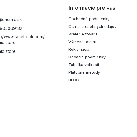
Informácie pre vás
Obchodné podmienky
@
enemiq.sk
Ochrana osobných údajov
905069132
Vrátenie tovaru
s://www.facebook.com/
Výmena tovaru
iq.store
Reklamácia
iq.store
Dodacie podmienky
Tabuľka veľkostí
Platobné metódy
BLOG