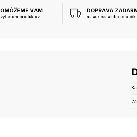
POMÔŽEME VÁM
DOPRAVA ZADAR
 výberom produktov
na adresu alebo pobočk
Ka
Zá