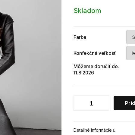
Jednotková
cena:
Skladom
Farba
Konfekčná veľkosť
Môžeme doručiť do:
11.8.2026
Pri
Detailné informácie