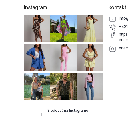
ä
Instagram
Kontakt
t
i
info
e
+421
http
enem
enem
Sledovať na Instagrame