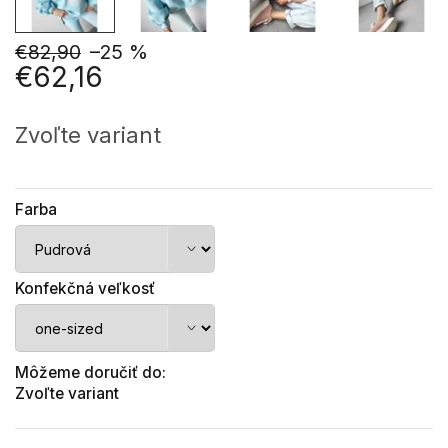
€82,90
–25 %
€62,16
Jednotková
cena:
Zvoľte variant
Farba
Konfekčná veľkosť
Môžeme doručiť do:
Zvoľte variant