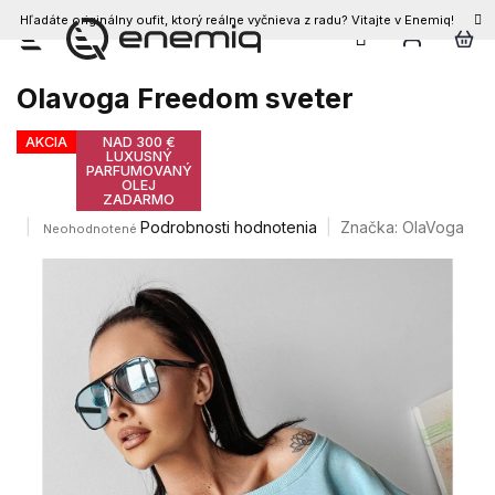
Hľadáte originálny oufit, ktorý reálne vyčnieva z radu? Vitajte v Enemiq!
Prejsť
na
obsah
Olavoga Freedom sveter
AKCIA
NAD 300 €
LUXUSNÝ
PARFUMOVANÝ
OLEJ
ZADARMO
Priemerné
Podrobnosti hodnotenia
Značka:
OlaVoga
Neohodnotené
hodnotenie
produktu
je
0,0
z
5
hviezdičiek.