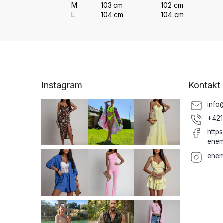
M
103 cm
102 cm
L
104 cm
104 cm
Z
á
p
ä
Instagram
Kontakt
t
i
info
e
+421
http
enem
enem