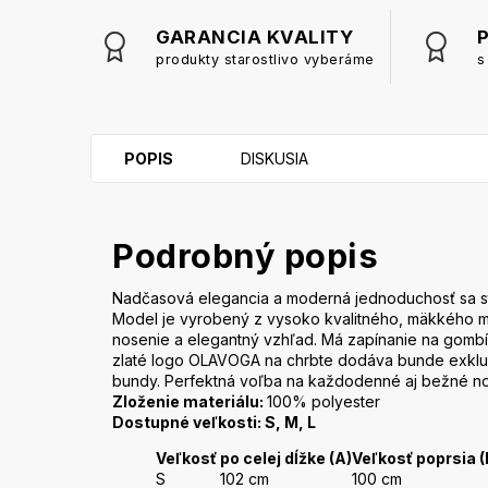
GARANCIA KVALITY
produkty starostlivo vyberáme
s
POPIS
DISKUSIA
Podrobný popis
Nadčasová elegancia a moderná jednoduchosť sa stre
Model je vyrobený z vysoko kvalitného, mäkkého ma
nosenie a elegantný vzhľad. Má zapínanie na gombík
zlaté logo OLAVOGA na chrbte dodáva bunde exkluz
bundy. Perfektná voľba na každodenné aj bežné no
Zloženie materiálu:
100% polyester
Dostupné veľkosti: S, M, L
Veľkosť
po celej dĺžke (A)
Veľkosť poprsia (
S
102 cm
100 cm