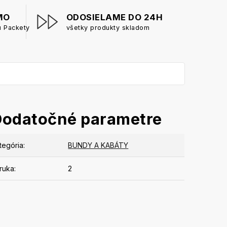
MO
ODOSIELAME DO 24H
u Packety
všetky produkty skladom
Dodatočné parametre
tegória
:
BUNDY A KABÁTY
ruka
:
2