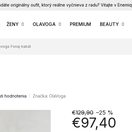
dáte originálny oufit, ktorý reálne vyčnieva z radu? Vitajte v Enemiq
ŽENY
OLAVOGA
PREMIUM
BEAUTY
avoga Fonaj kabát
ti hodnotenia
Značka:
OlaVoga
€129,90
–25 %
€97,40