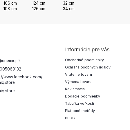
106 cm
124 cm
32 cm
108 cm
126 cm
34 cm
Informácie pre vás
Obchodné podmienky
@
enemiq.sk
Ochrana osobných údajov
905069132
Vrátenie tovaru
s://www.facebook.com/
Výmena tovaru
iq.store
Reklamácia
iq.store
Dodacie podmienky
Tabuľka veľkostí
Platobné metódy
BLOG