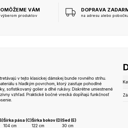
POMÔŽEME VÁM
DOPRAVA ZADAR
 výberom produktov
na adresu alebo pobočk
távajú v tejto klasickej dámskej bunde rovného strihu.
Ka
teriálu s hladkým povrchom, ktorý zaisťuje pohodlné
y, sofistikovaný golier a dlhé rukávy. Diskrétne umiestnené
ívny vzhľad. Praktické bočné vrecká dopĺňajú funkčnosť
Zá
senie.
B)
Šírka pása (C)
Šírka bokov (D)
Sed (E)
104 cm
122 cm
30 cm