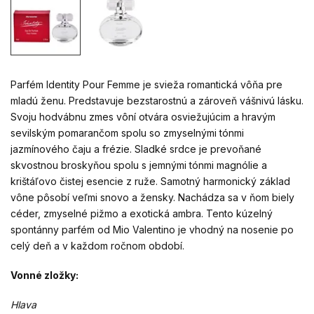
Parfém Identity Pour Femme je svieža romantická vôňa pre
mladú ženu. Predstavuje bezstarostnú a zároveň vášnivú lásku.
Svoju hodvábnu zmes vôní otvára osviežujúcim a hravým
sevilským pomarančom spolu so zmyselnými tónmi
jazmínového čaju a frézie. Sladké srdce je prevoňané
skvostnou broskyňou spolu s jemnými tónmi magnólie a
krištáľovo čistej esencie z ruže. Samotný harmonický základ
vône pôsobí veľmi snovo a žensky. Nachádza sa v ňom biely
céder, zmyselné pižmo a exotická ambra. Tento kúzelný
spontánny parfém od Mio Valentino je vhodný na nosenie po
celý deň a v každom ročnom období.
Vonné zložky:
Hlava