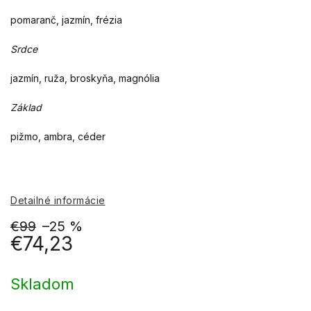
pomaranč, jazmín, frézia
Srdce
jazmín, ruža, broskyňa, magnólia
Základ
pižmo, ambra, céder
Detailné informácie
€99
–25 %
€74,23
Jednotková
cena:
Skladom