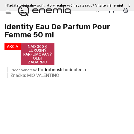
Hľadáte originálny oufit, ktorý reálne vyčnieva z radu? Vitajte v Enemiq!
Prejsť
na
obsah
Identity Eau De Parfum Pour
Femme 50 ml
AKCIA
NAD 300 €
LUXUSNÝ
PARFUMOVANÝ
OLEJ
ZADARMO
Priemerné
Podrobnosti hodnotenia
Neohodnotené
hodnotenie
Značka:
MIO VALENTINO
produktu
je
0,0
z
5
hviezdičiek.