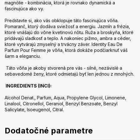
magnólie - kombinácia, ktorá je rovnako dynamická a
fascinujúca ako vy.
Predstavte si, ako vás obklopuje táto fascinujúca vôňa.
Pomaranč, ktorý dodáva sviežosť a energiu. Jazmín a frézia,
ktoré vnášajú do vône kvetinovú nôtu. Ruža a broskyňa, ktoré
pridávajú sladkosť a teplo. A nakoniec pižmo, ambra a céder,
ktoré vytvárajú zmyselný a trvácny záver. Identity Eau De
Parfum Pour Femme je vôňa, ktorá dokáže podčiarknuť váš
šarm a eleganciu.
Táto vôňa je akoby stvorená pre vás - silné, nezávislé a
sebavedomé ženy, ktoré odmietajú byť len jednou z mnohých.
INGREDIENTS (INCI):
Alcohol Denat., Parfum, Aqua, Propylene Glycol, Limonene,
Linalool, Citronellol, Geraniol, Benzyl Benzoate, Benzyl
Salicylate, Isoeugenol, Citral.
Dodatočné parametre