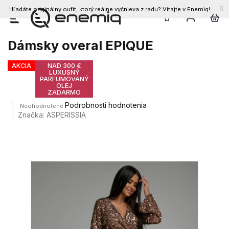
Hľadáte originálny oufit, ktorý reálne vyčnieva z radu? Vitajte v Enemiq!
Prejsť
na
obsah
Dámsky overal EPIQUE
AKCIA
NAD 300 €
LUXUSNÝ
PARFUMOVANÝ
OLEJ
ZADARMO
Priemerné
Podrobnosti hodnotenia
Neohodnotené
hodnotenie
Značka:
ASPERISSIA
produktu
je
0,0
z
5
hviezdičiek.