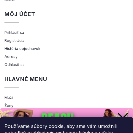
MÔJ ÚČET
Prihlásiť sa
Registrácia
História objednávok
Adresy
Odhlásiť sa
HLAVNÉ MENU
Muži
Ženy
Výpredaj
Akcia
Používame súbory cookie, aby sme vám umožnili
pohodlné prehliadanie webovej stránky a vďaka