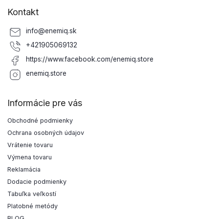
Kontakt
info
@
enemiq.sk
+421905069132
https://www.facebook.com/enemiq.store
enemiq.store
Informácie pre vás
Obchodné podmienky
Ochrana osobných údajov
Vrátenie tovaru
Výmena tovaru
Reklamácia
Dodacie podmienky
Tabuľka veľkostí
Platobné metódy
BLOG