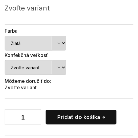
Jednotková
cena:
Zvoľte variant
Farba
Konfekčná veľkosť
Môžeme doručiť do:
Zvoľte variant
Pridať do košíka