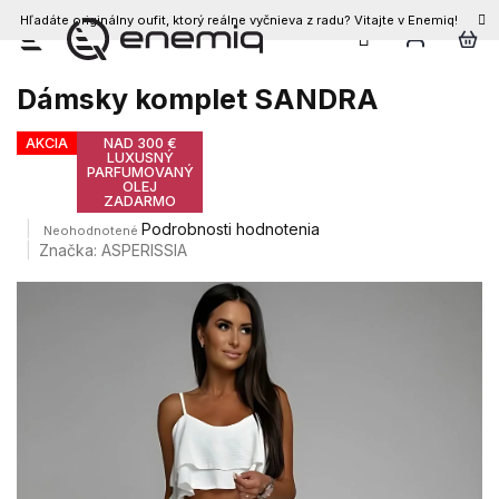
Hľadáte originálny oufit, ktorý reálne vyčnieva z radu? Vitajte v Enemiq!
Prejsť
na
obsah
Dámsky komplet SANDRA
AKCIA
NAD 300 €
LUXUSNÝ
PARFUMOVANÝ
OLEJ
ZADARMO
Priemerné
Podrobnosti hodnotenia
Neohodnotené
hodnotenie
Značka:
ASPERISSIA
produktu
je
0,0
z
5
hviezdičiek.