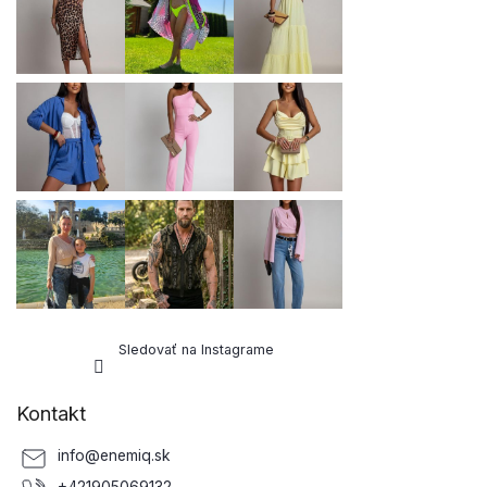
t
i
e
Sledovať na Instagrame
Kontakt
info
@
enemiq.sk