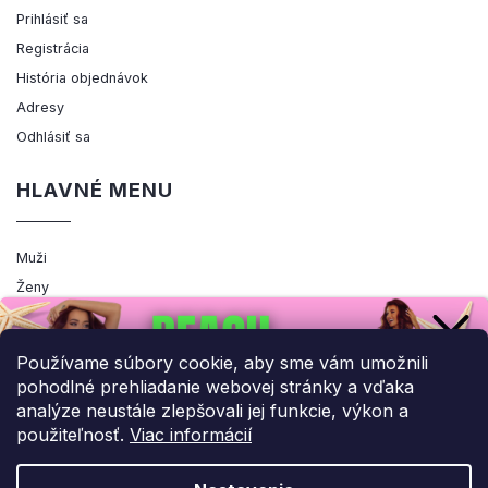
Prihlásiť sa
Registrácia
História objednávok
Adresy
Odhlásiť sa
HLAVNÉ MENU
Muži
Ženy
Výpredaj
Akcia
Používame súbory cookie, aby sme vám umožnili
pohodlné prehliadanie webovej stránky a vďaka
analýze neustále zlepšovali jej funkcie, výkon a
použiteľnosť.
Viac informácií
Copyright 2026
ENEMIQ.SK
. Všetky práva vyhradené.
Upraviť nastavenie cookies