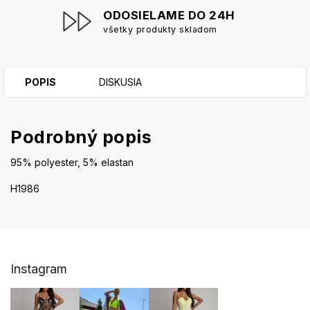
ODOSIELAME DO 24H
všetky produkty skladom
POPIS
DISKUSIA
Podrobný popis
95% polyester, 5% elastan
H1986
Z
Instagram
á
p
ä