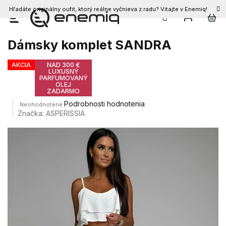
Hľadáte originálny oufit, ktorý reálne vyčnieva z radu? Vitajte v Enemiq!
Prejsť
na
obsah
Dámsky komplet SANDRA
AKCIA
NAD 300 €
LUXUSNÝ
PARFUMOVANÝ
OLEJ
ZADARMO
Priemerné
Podrobnosti hodnotenia
Neohodnotené
hodnotenie
Značka:
ASPERISSIA
produktu
je
0,0
z
5
hviezdičiek.