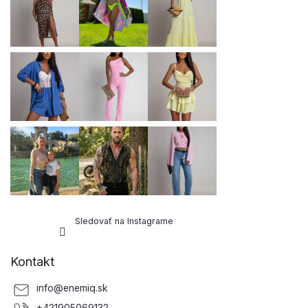
t
i
e
Sledovať na Instagrame
Kontakt
info
@
enemiq.sk