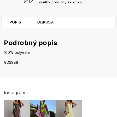
všetky produkty skladom
POPIS
DISKUSIA
Podrobný popis
100% polyester
GD2888
Z
Instagram
á
p
ä
t
i