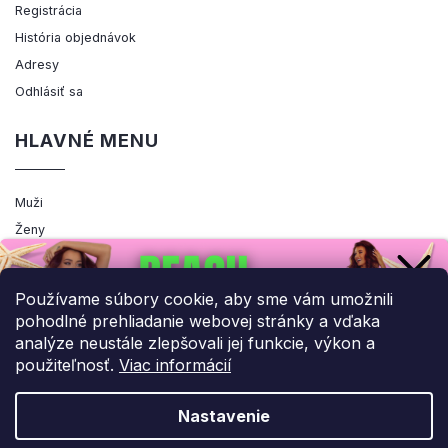
Registrácia
História objednávok
Adresy
Odhlásiť sa
HLAVNÉ MENU
Muži
Ženy
Výpredaj
Akcia
Používame súbory cookie, aby sme vám umožnili
pohodlné prehliadanie webovej stránky a vďaka
analýze neustále zlepšovali jej funkcie, výkon a
použiteľnosť.
Viac informácií
Copyright 2026
ENEMIQ.SK
. Všetky práva vyhradené.
Upraviť nastavenie cookies
Nastavenie
Grafický návrh vytvořil a nakódoval
Shoptak.cz