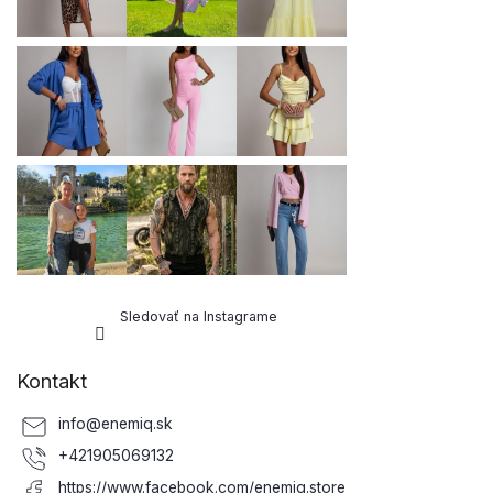
e
Sledovať na Instagrame
Kontakt
info
@
enemiq.sk
+421905069132
https://www.facebook.com/enemiq.store