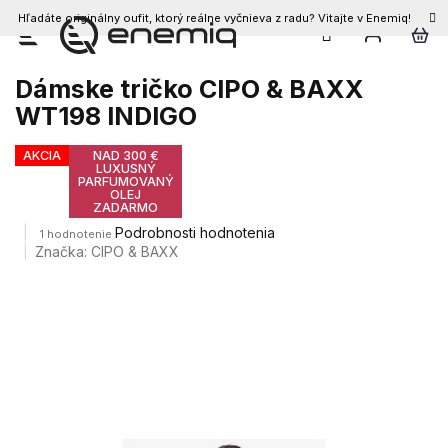
Hľadáte originálny oufit, ktorý reálne vyčnieva z radu? Vitajte v Enemiq!
Prejsť
na
obsah
Dámske tričko CIPO & BAXX
WT198 INDIGO
AKCIA
NAD 300 €
LUXUSNÝ
PARFUMOVANÝ
OLEJ
ZADARMO
Priemerné
Podrobnosti hodnotenia
1 hodnotenie
hodnotenie
Značka:
CIPO & BAXX
produktu
je
5,0
z
5
hviezdičiek.