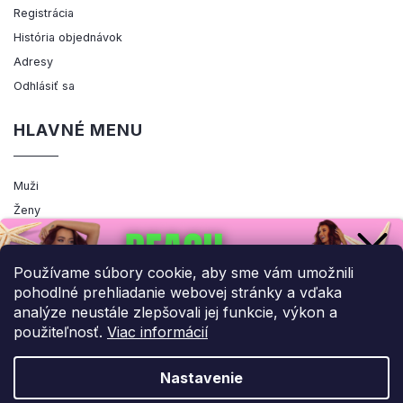
Registrácia
História objednávok
Adresy
Odhlásiť sa
HLAVNÉ MENU
Muži
Ženy
Výpredaj
Akcia
Používame súbory cookie, aby sme vám umožnili
pohodlné prehliadanie webovej stránky a vďaka
analýze neustále zlepšovali jej funkcie, výkon a
použiteľnosť.
Viac informácií
Copyright 2026
ENEMIQ.SK
. Všetky práva vyhradené.
Upraviť nastavenie cookies
Nastavenie
Grafický návrh vytvořil a nakódoval
Shoptak.cz