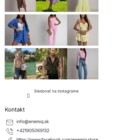
i
e
Sledovať na Instagrame
Kontakt
info
@
enemiq.sk
+421905069132
https://www.facebook.com/enemiq.store