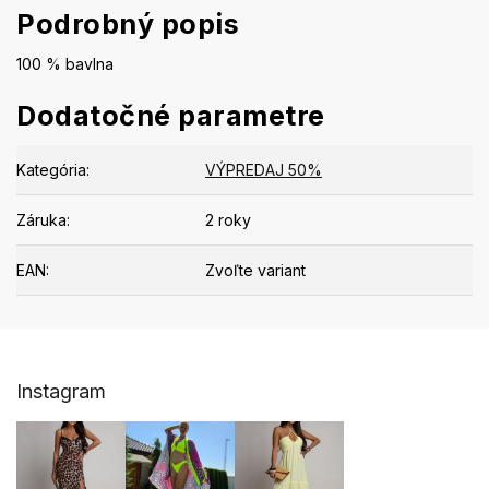
Podrobný popis
100 % bavlna
Dodatočné parametre
Kategória
:
VÝPREDAJ 50%
Záruka
:
2 roky
EAN
:
Zvoľte variant
Z
Instagram
á
p
ä
t