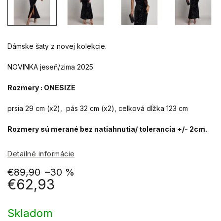
Dámske šaty z novej kolekcie.
NOVINKA jeseň/zima 2025
Rozmery : ONESIZE
prsia 29 cm (x2), pás 32 cm (x2), celková dĺžka 123 cm
Rozmery sú merané bez natiahnutia/ tolerancia +/- 2cm.
Detailné informácie
€89,90
–30 %
€62,93
Jednotková
cena:
Skladom