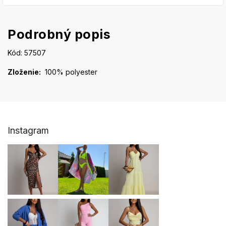
Podrobný popis
Kód: 57507
Zloženie:
100% polyester
Z
Instagram
á
p
ä
t
i
e