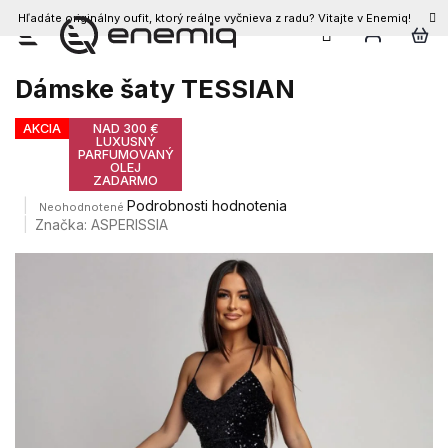
Hľadáte originálny oufit, ktorý reálne vyčnieva z radu? Vitajte v Enemiq!
Prejsť
na
obsah
Dámske šaty TESSIAN
AKCIA
NAD 300 €
LUXUSNÝ
PARFUMOVANÝ
OLEJ
ZADARMO
Priemerné
Podrobnosti hodnotenia
Neohodnotené
hodnotenie
Značka:
ASPERISSIA
produktu
je
0,0
z
5
hviezdičiek.