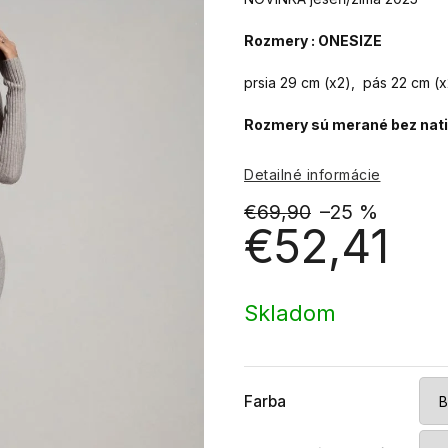
Rozmery : ONESIZE
prsia 29 cm (x2), pás 22 cm (
Rozmery sú merané bez natia
Detailné informácie
€69,90
–25 %
€52,41
Jednotková
cena:
Skladom
Farba