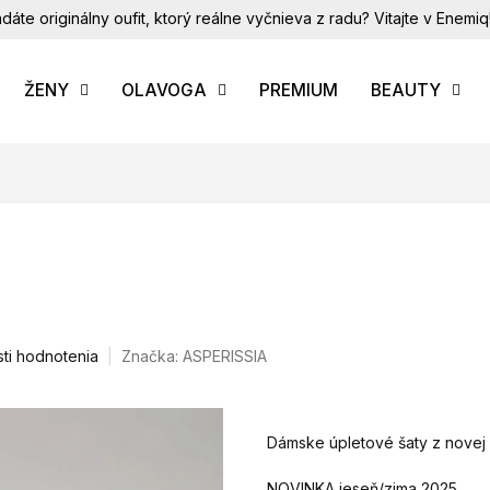
dáte originálny oufit, ktorý reálne vyčnieva z radu? Vitajte v Enemiq
ŽENY
OLAVOGA
PREMIUM
BEAUTY
ti hodnotenia
Značka:
ASPERISSIA
Dámske úpletové šaty z novej
NOVINKA jeseň/zima 2025