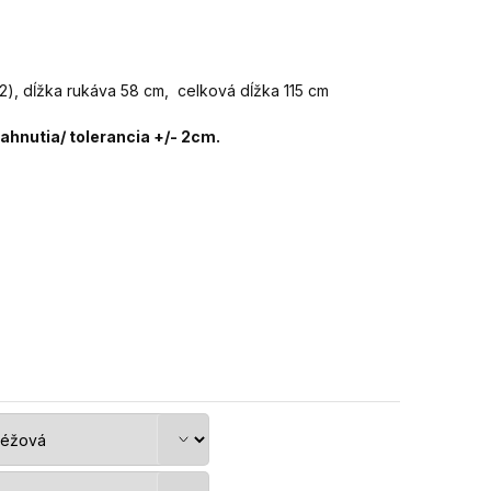
x2), dĺžka rukáva 58 cm, celková dĺžka 115 cm
hnutia/ tolerancia +/- 2cm.