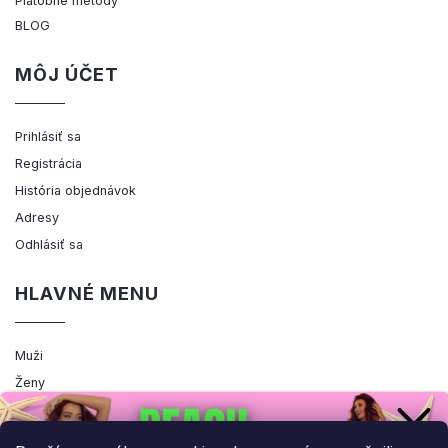
Platobné metódy
BLOG
MÔJ ÚČET
Prihlásiť sa
Registrácia
História objednávok
Adresy
Odhlásiť sa
HLAVNÉ MENU
Muži
Ženy
Výpredaj
Akcia