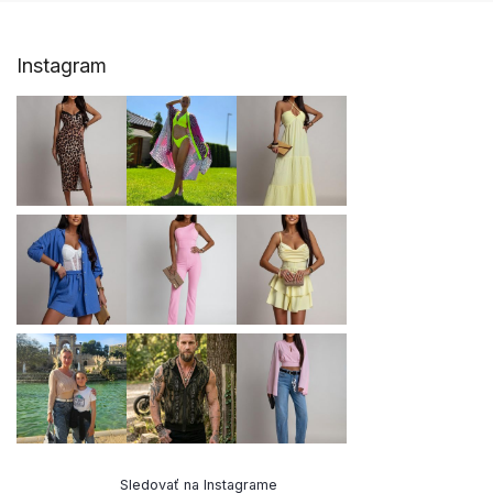
Z
Instagram
á
p
ä
t
i
e
Sledovať na Instagrame