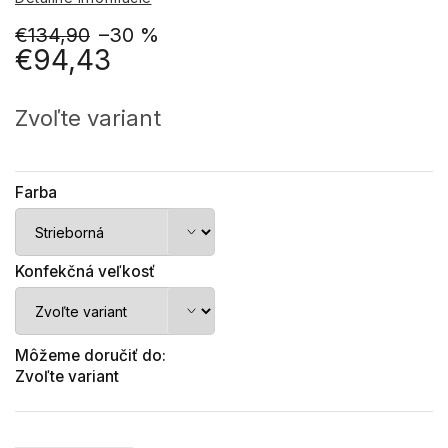
€134,90
–30 %
€94,43
Jednotková
cena:
Zvoľte variant
Farba
Konfekčná veľkosť
Môžeme doručiť do:
Zvoľte variant