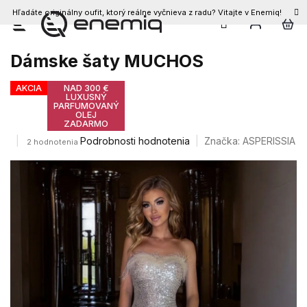
Hľadáte originálny oufit, ktorý reálne vyčnieva z radu? Vitajte v Enemiq!
Prejsť
na
obsah
Dámske šaty MUCHOS
AKCIA
NAD 300 €
LUXUSNÝ
PARFUMOVANÝ
OLEJ
ZADARMO
Priemerné
Podrobnosti hodnotenia
Značka:
ASPERISSIA
2 hodnotenia
hodnotenie
produktu
je
4,5
z
5
hviezdičiek.