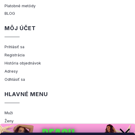
Platobné metódy
BLOG
MÔJ ÚČET
Prihlásiť sa
Registrácia
História objednávok
Adresy
Odhlásiť sa
HLAVNÉ MENU
Muži
Ženy
Výpredaj