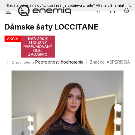
Hľadáte originálny oufit, ktorý reálne vyčnieva z radu? Vitajte v Enemiq!
Prejsť
na
obsah
Dámske šaty LOCCITANE
AKCIA
NAD 300 €
LUXUSNÝ
PARFUMOVANÝ
OLEJ
ZADARMO
Priemerné
Podrobnosti hodnotenia
Značka:
ASPERISSIA
2 hodnotenia
hodnotenie
produktu
je
5,0
z
5
hviezdičiek.