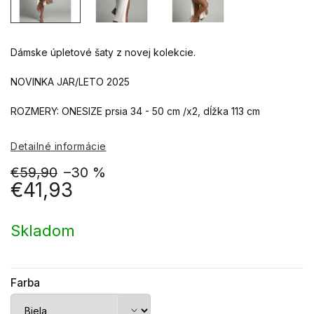
Dámske úpletové šaty z novej kolekcie.
NOVINKA JAR/LETO 2025
ROZMERY: ONESIZE prsia 34 - 50 cm /x2, dĺžka 113 cm
Detailné informácie
€59,90
–30 %
€41,93
Jednotková
cena:
Skladom
Farba