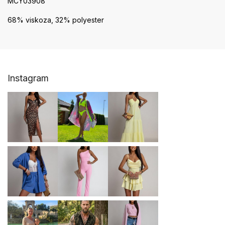
MCY03908
68% viskoza, 32% polyester
Z
Instagram
á
p
ä
t
i
e