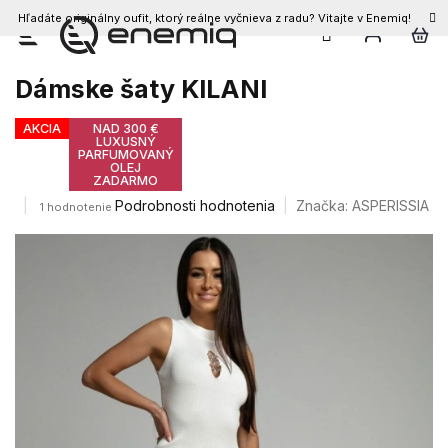
Hľadáte originálny oufit, ktorý reálne vyčnieva z radu? Vitajte v Enemiq!
Prejsť
na
obsah
Dámske šaty KILANI
AKCIA
NAD 300 €
LUXUSNÝ
PARFUMOVANÝ
OLEJ
ZADARMO
Priemerné
Podrobnosti hodnotenia
Značka:
ASPERISSIA
1 hodnotenie
hodnotenie
produktu
je
5,0
z
5
hviezdičiek.