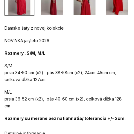
Dámske šaty z novej kolekcie.
NOVINKA jar/leto 2026
Rozmery : S/M, M/L
S/M
prsia 34-50 cm (x2), pás 38-58cm (x2), 24cm-45cm cm,
celková dĺžka 127cm
M/L
prsia 36-52 cm (x2), pás 40-60 cm (x2), celková dĺžka 128
cm
Rozmery sú merané bez natiahnutia/ tolerancia +/- 2cm.
Detailné informácie