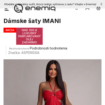
Hľadáte originálny oufit, ktorý reálne vyčnieva z radu? Vitajte v Enemiq!
Prejsť
na
obsah
Dámske šaty IMANI
AKCIA
NAD 300 €
LUXUSNÝ
PARFUMOVANÝ
OLEJ
ZADARMO
Priemerné
Podrobnosti hodnotenia
Neohodnotené
hodnotenie
Značka:
ASPERISSIA
produktu
je
0,0
z
5
hviezdičiek.