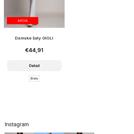
AKCIA
Dámske šaty GIOLI
€44,91
Detail
Biela
Z
Instagram
á
p