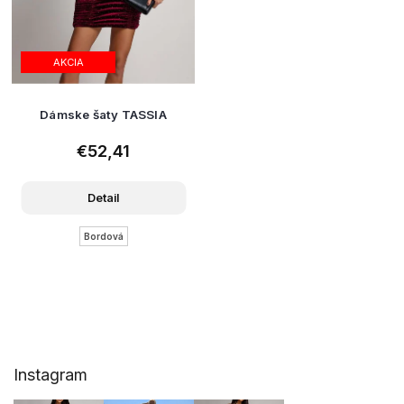
AKCIA
Dámske šaty TASSIA
€52,41
Detail
Bordová
Z
Instagram
á
p