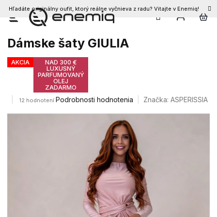
Hľadáte originálny oufit, ktorý reálne vyčnieva z radu? Vitajte v Enemiq!
Prejsť
na
obsah
Dámske šaty GIULIA
AKCIA
NAD 300 €
LUXUSNÝ
PARFUMOVANÝ
OLEJ
ZADARMO
Priemerné
Podrobnosti hodnotenia
Značka:
ASPERISSIA
12 hodnotení
hodnotenie
produktu
je
4,4
z
5
hviezdičiek.