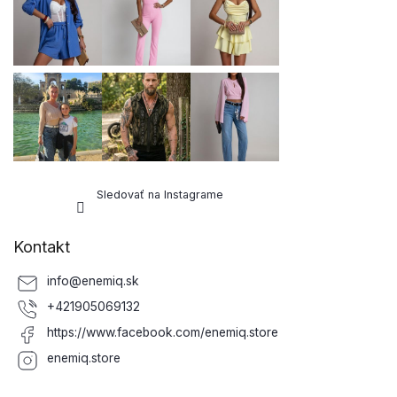
Sledovať na Instagrame
Kontakt
info
@
enemiq.sk
+421905069132
https://www.facebook.com/enemiq.store
enemiq.store