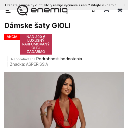
Hľadáte originálny oufit, ktorý reálne vyčnieva z radu? Vitajte v Enemiq!
Prejsť
na
obsah
Dámske šaty GIOLI
AKCIA
NAD 300 €
LUXUSNÝ
PARFUMOVANÝ
OLEJ
ZADARMO
Priemerné
Podrobnosti hodnotenia
Neohodnotené
hodnotenie
Značka:
ASPERISSIA
produktu
je
0,0
z
5
hviezdičiek.