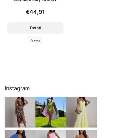
€44,91
Detail
Čierna
Z
Instagram
á
p
ä
t
i
e