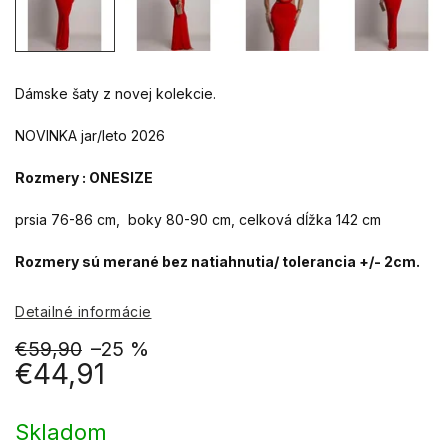
Dámske šaty z novej kolekcie.
NOVINKA jar/leto 2026
Rozmery : ONESIZE
prsia 76-86 cm, boky 80-90 cm, celková dĺžka 142 cm
Rozmery sú merané bez natiahnutia/ tolerancia +/- 2cm.
Detailné informácie
€59,90
–25 %
€44,91
Jednotková
cena:
Skladom