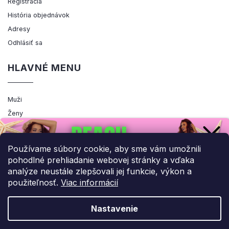
Registrácia
História objednávok
Adresy
Odhlásiť sa
HLAVNÉ MENU
Muži
Ženy
Výpredaj
Akcia
Používame súbory cookie, aby sme vám umožnili
pohodlné prehliadanie webovej stránky a vďaka
analýze neustále zlepšovali jej funkcie, výkon a
použiteľnosť.
Viac informácií
Copyright 2026
ENEMIQ.SK
. Všetky práva vyhradené.
Upraviť nastavenie cookies
Nastavenie
Grafický návrh vytvořil a nakódoval
Shoptak.cz