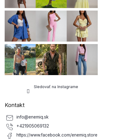
e
Sledovať na Instagrame
Kontakt
info
@
enemiq.sk
+421905069132
https://www.facebook.com/enemiq.store