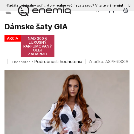
Hľadáte originálny oufit, ktorý reálne vyčnieva z radu? Vitajte v Enemiq!
Prejsť
na
obsah
Dámske šaty GIA
AKCIA
NAD 300 €
LUXUSNÝ
PARFUMOVANÝ
OLEJ
ZADARMO
Priemerné
Podrobnosti hodnotenia
Značka:
ASPERISSIA
1 hodnotenie
hodnotenie
produktu
je
5,0
z
5
hviezdičiek.