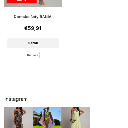
Dámske šaty RANIA
€59,91
Detail
Ružová
Z
Instagram
á
p
ä
t
i