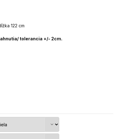
dĺžka 122 cm
hnutia/ tolerancia +/- 2cm.