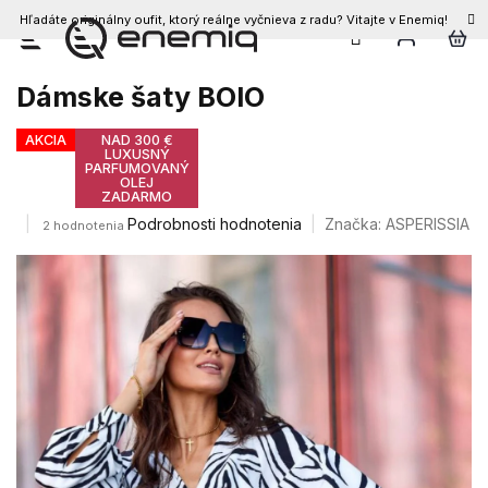
Hľadáte originálny oufit, ktorý reálne vyčnieva z radu? Vitajte v Enemiq!
Prejsť
na
obsah
Dámske šaty BOIO
AKCIA
NAD 300 €
LUXUSNÝ
PARFUMOVANÝ
OLEJ
ZADARMO
Priemerné
Podrobnosti hodnotenia
Značka:
ASPERISSIA
2 hodnotenia
hodnotenie
produktu
je
5,0
z
5
hviezdičiek.