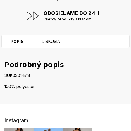
ODOSIELAME DO 24H
všetky produkty skladom
POPIS
DISKUSIA
Podrobný popis
SUK0301-B18
100% polyester
Z
Instagram
á
p