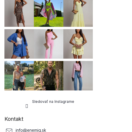
ä
t
i
e
Sledovať na Instagrame
Kontakt
info
@
enemiq.sk