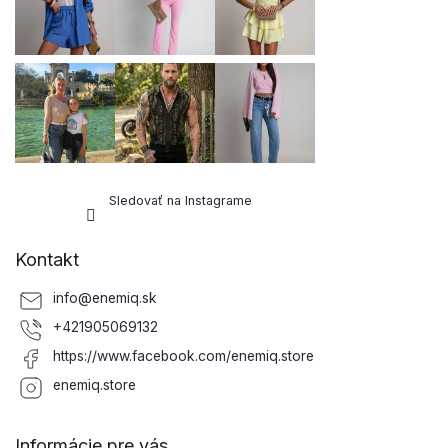
Sledovať na Instagrame
Kontakt
info
@
enemiq.sk
+421905069132
https://www.facebook.com/enemiq.store
enemiq.store
Informácie pre vás