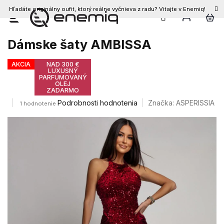
Hľadáte originálny oufit, ktorý reálne vyčnieva z radu? Vitajte v Enemiq!
Prejsť
na
obsah
Dámske šaty AMBISSA
AKCIA
NAD 300 €
LUXUSNÝ
PARFUMOVANÝ
OLEJ
ZADARMO
Priemerné
Podrobnosti hodnotenia
Značka:
ASPERISSIA
1 hodnotenie
hodnotenie
produktu
je
1,0
z
5
hviezdičiek.