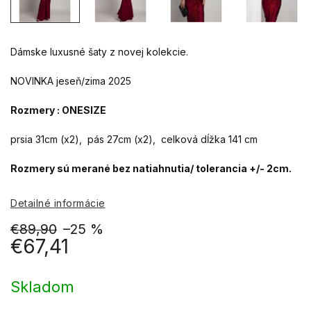
Dámske luxusné šaty z novej kolekcie.
NOVINKA jeseň/zima 2025
Rozmery : ONESIZE
prsia 31cm (x2), pás 27cm (x2), celková dĺžka 141 cm
Rozmery sú merané bez natiahnutia/ tolerancia +/- 2cm.
Detailné informácie
€89,90
–25 %
€67,41
Jednotková
cena:
Skladom