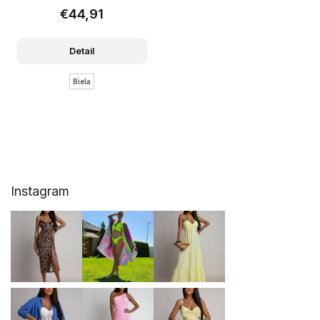
€44,91
Detail
Biela
Z
Instagram
á
p
ä
t
i
e