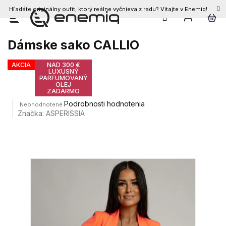
Hľadáte originálny oufit, ktorý reálne vyčnieva z radu? Vitajte v Enemiq!
Prejsť
na
obsah
Dámske sako CALLIO
AKCIA
NAD 300 €
LUXUSNÝ
PARFUMOVANÝ
OLEJ
ZADARMO
Priemerné
Podrobnosti hodnotenia
Neohodnotené
hodnotenie
Značka:
ASPERISSIA
produktu
je
0,0
z
5
hviezdičiek.