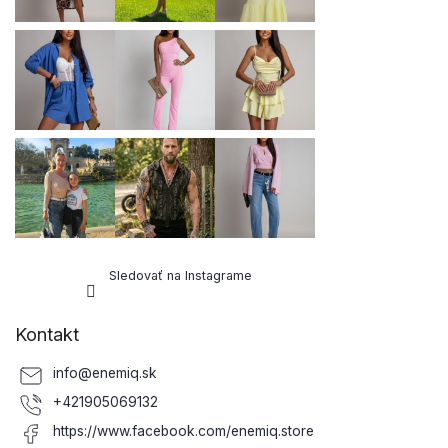
e
Sledovať na Instagrame
Kontakt
info
@
enemiq.sk
+421905069132
https://www.facebook.com/enemiq.store