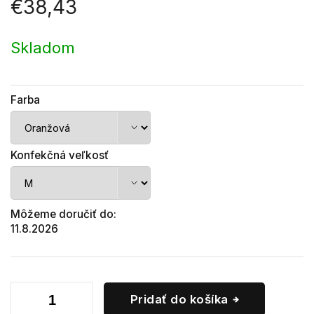
€38,43
Jednotková
cena:
Skladom
Farba
Konfekčná veľkosť
Môžeme doručiť do:
11.8.2026
Pridať do košíka