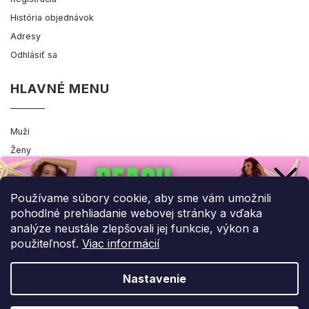
História objednávok
Adresy
Odhlásiť sa
HLAVNÉ MENU
Muži
Ženy
Výpredaj
Akcia
Používame súbory cookie, aby sme vám umožnili
pohodlné prehliadanie webovej stránky a vďaka
analýze neustále zlepšovali jej funkcie, výkon a
použiteľnosť.
Viac informácií
Copyright 2026
ENEMIQ.SK
. Všetky práva vyhradené.
Upraviť nastavenie cookies
Nastavenie
Grafický návrh vytvořil a nakódoval
Shoptak.cz