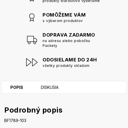
produkty starostlivo vyberáme
POMÔŽEME VÁM
s výberom produktov
DOPRAVA ZADARMO
na adresu alebo pobočku
Packety
ODOSIELAME DO 24H
všetky produkty skladom
POPIS
DISKUSIA
Podrobný popis
BF1789-103