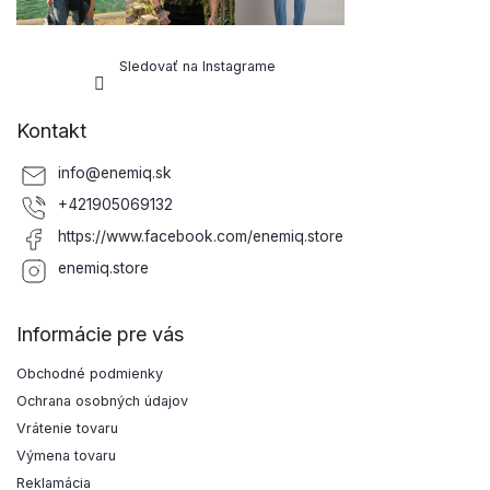
Sledovať na Instagrame
Kontakt
info
@
enemiq.sk
+421905069132
https://www.facebook.com/enemiq.store
enemiq.store
Informácie pre vás
Obchodné podmienky
Ochrana osobných údajov
Vrátenie tovaru
Výmena tovaru
Reklamácia