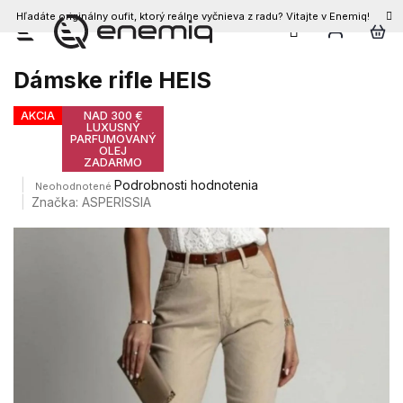
Hľadáte originálny oufit, ktorý reálne vyčnieva z radu? Vitajte v Enemiq!
Prejsť
na
obsah
Dámske rifle HEIS
AKCIA
NAD 300 €
LUXUSNÝ
PARFUMOVANÝ
OLEJ
ZADARMO
Priemerné
Podrobnosti hodnotenia
Neohodnotené
hodnotenie
Značka:
ASPERISSIA
produktu
je
0,0
z
5
hviezdičiek.