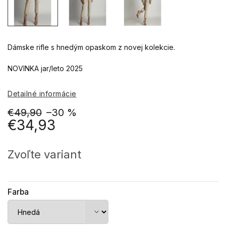
Dámske rifle s hnedým opaskom z novej kolekcie.
NOVINKA jar/leto 2025
Detailné informácie
€49,90
–30 %
€34,93
Jednotková
cena:
Zvoľte variant
Farba