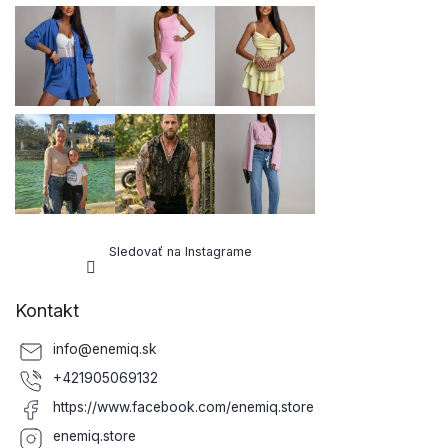
Sledovať na Instagrame
Kontakt
info
@
enemiq.sk
+421905069132
https://www.facebook.com/enemiq.store
enemiq.store