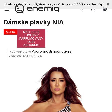
Hľadáte originálny oufit, ktorý reálne vyčnieva z radu? Vitajte v Enemiq!
Prejsť
na
obsah
Dámske plavky NIA
AKCIA
NAD 300 €
LUXUSNÝ
PARFUMOVANÝ
OLEJ
ZADARMO
Priemerné
Podrobnosti hodnotenia
Neohodnotené
hodnotenie
Značka:
ASPERISSIA
produktu
je
0,0
z
5
hviezdičiek.