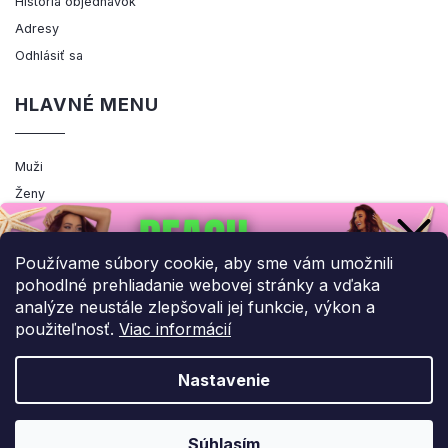
História objednávok
Adresy
Odhlásiť sa
HLAVNÉ MENU
Muži
Ženy
Výpredaj
Akcia
Používame súbory cookie, aby sme vám umožnili
pohodlné prehliadanie webovej stránky a vďaka
analýze neustále zlepšovali jej funkcie, výkon a
použiteľnosť.
Viac informácií
Copyright 2026
ENEMIQ.SK
. Všetky práva vyhradené.
Upraviť nastavenie cookies
Nastavenie
Grafický návrh vytvořil a nakódoval
Shoptak.cz
UPLATNIŤ ZĽAVU!
Súhlasím
Vytvoril Shoptet