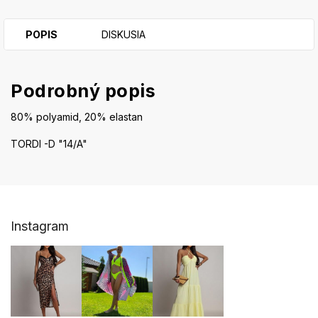
POPIS
DISKUSIA
Podrobný popis
80% polyamid, 20% elastan
TORDI -D "14/A"
Z
Instagram
á
p
ä
t
i
e