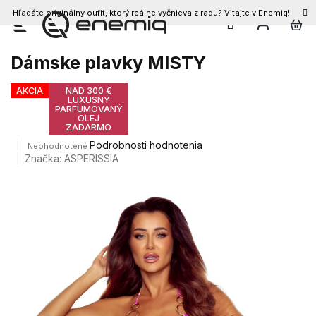
Hľadáte originálny oufit, ktorý reálne vyčnieva z radu? Vitajte v Enemiq!
Prejsť
na
obsah
Dámske plavky MISTY
AKCIA
NAD 300 €
LUXUSNÝ
PARFUMOVANÝ
OLEJ
ZADARMO
Priemerné
Podrobnosti hodnotenia
Neohodnotené
hodnotenie
Značka:
ASPERISSIA
produktu
je
0,0
z
5
hviezdičiek.