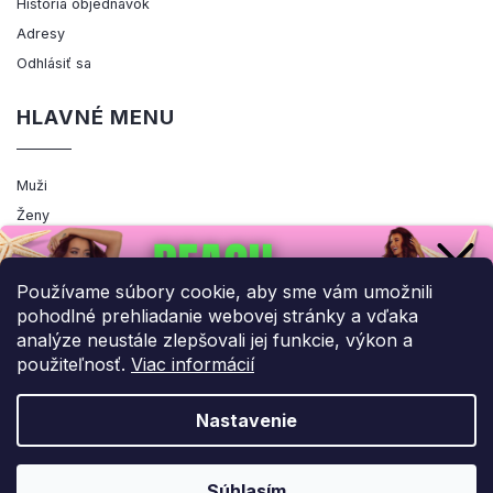
História objednávok
Adresy
Odhlásiť sa
HLAVNÉ MENU
Muži
Ženy
Výpredaj
Akcia
Používame súbory cookie, aby sme vám umožnili
pohodlné prehliadanie webovej stránky a vďaka
analýze neustále zlepšovali jej funkcie, výkon a
použiteľnosť.
Viac informácií
Copyright 2026
ENEMIQ.SK
. Všetky práva vyhradené.
Upraviť nastavenie cookies
Nastavenie
Grafický návrh vytvořil a nakódoval
Shoptak.cz
UPLATNIŤ ZĽAVU!
Súhlasím
Vytvoril Shoptet