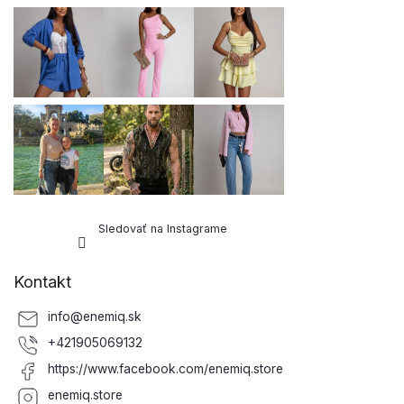
Sledovať na Instagrame
Kontakt
info
@
enemiq.sk
+421905069132
https://www.facebook.com/enemiq.store
enemiq.store