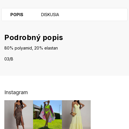
POPIS
DISKUSIA
Podrobný popis
80% polyamid, 20% elastan
03/B
Z
Instagram
á
p
ä
t
i
e