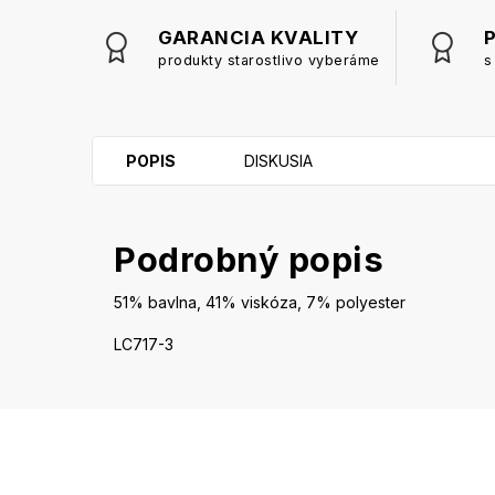
GARANCIA KVALITY
produkty starostlivo vyberáme
s
POPIS
DISKUSIA
Podrobný popis
51% bavlna, 41% viskóza, 7% polyester
LC717-3
Z
á
p
ä