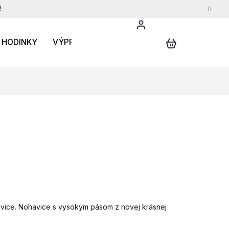
!
HODINKY
VÝPREDAJ
DARČEKOVÝ POUKAZ
INFO
avice. Nohavice s vysokým pásom z novej krásnej