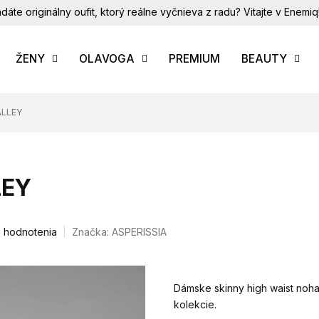
dáte originálny oufit, ktorý reálne vyčnieva z radu? Vitajte v Enemiq
ŽENY
OLAVOGA
PREMIUM
BEAUTY
ALLEY
LEY
i hodnotenia
Značka:
ASPERISSIA
Dámske skinny high waist noh
kolekcie.