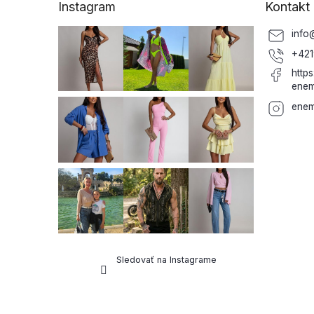
Instagram
Kontakt
t
i
info
e
+421
http
enem
enem
Sledovať na Instagrame