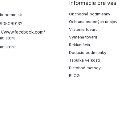
Informácie pre vás
Obchodné podmienky
@
enemiq.sk
Ochrana osobných údajov
905069132
Vrátenie tovaru
s://www.facebook.com/
Výmena tovaru
iq.store
Reklamácia
iq.store
Dodacie podmienky
Tabuľka veľkostí
Platobné metódy
BLOG