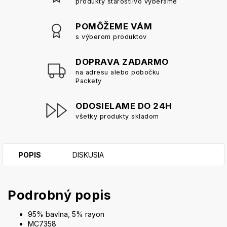
produkty starostlivo vyberáme
POMÔŽEME VÁM
s výberom produktov
DOPRAVA ZADARMO
na adresu alebo pobočku
Packety
ODOSIELAME DO 24H
všetky produkty skladom
POPIS
DISKUSIA
Podrobný popis
95% bavlna, 5% rayon
MC7358