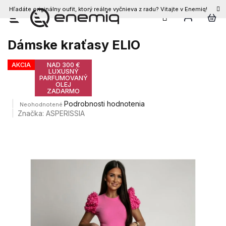
Hľadáte originálny oufit, ktorý reálne vyčnieva z radu? Vitajte v Enemiq!
Prejsť
na
obsah
Dámske kraťasy ELIO
AKCIA
NAD 300 €
LUXUSNÝ
PARFUMOVANÝ
OLEJ
ZADARMO
Priemerné
Podrobnosti hodnotenia
Neohodnotené
hodnotenie
Značka:
ASPERISSIA
produktu
je
0,0
z
5
hviezdičiek.