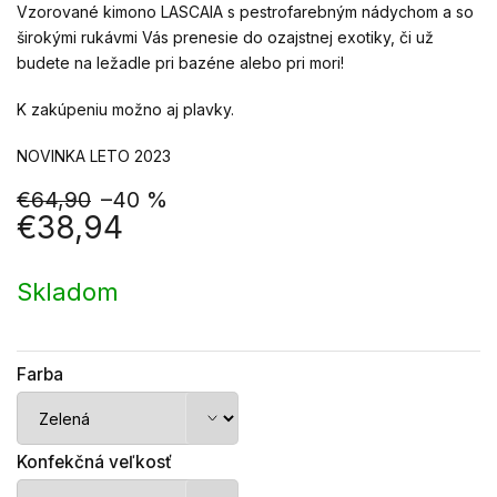
Vzorované kimono LASCAIA s pestrofarebným nádychom a so
širokými rukávmi Vás prenesie do ozajstnej exotiky, či už
budete na ležadle pri bazéne alebo pri mori!
K zakúpeniu možno aj plavky.
NOVINKA LETO 2023
€64,90
–40 %
€38,94
Jednotková
cena:
Skladom
Farba
Konfekčná veľkosť