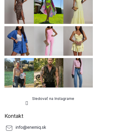
ä
t
i
e
Sledovať na Instagrame
Kontakt
info
@
enemiq.sk