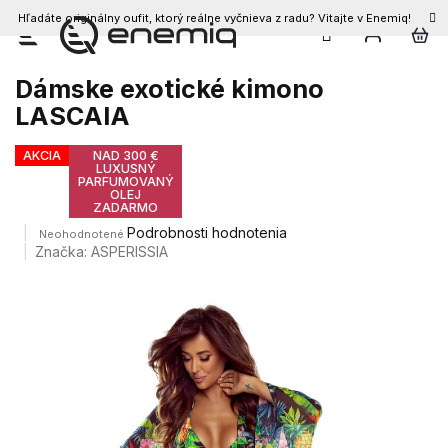
Hľadáte originálny oufit, ktorý reálne vyčnieva z radu? Vitajte v Enemiq!
Prejsť
na
obsah
Dámske exotické kimono
LASCAIA
AKCIA
NAD 300 €
LUXUSNÝ
PARFUMOVANÝ
OLEJ
ZADARMO
Priemerné
Podrobnosti hodnotenia
Neohodnotené
hodnotenie
Značka:
ASPERISSIA
produktu
je
0,0
z
5
hviezdičiek.