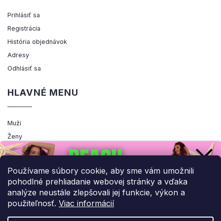
Prihlásiť sa
Registrácia
História objednávok
Adresy
Odhlásiť sa
HLAVNÉ MENU
Muži
Ženy
Výpredaj
Akcia
Používame súbory cookie, aby sme vám umožnili
pohodlné prehliadanie webovej stránky a vďaka
analýze neustále zlepšovali jej funkcie, výkon a
použiteľnosť.
Viac informácií
Copyright 2026
ENEMIQ.SK
. Všetky práva vyhradené.