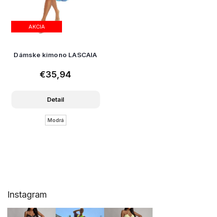
AKCIA
Dámske kimono LASCAIA
€35,94
Detail
Modrá
Z
Instagram
á
p