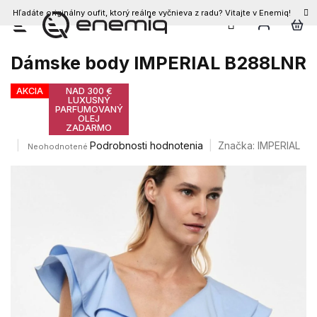
Hľadáte originálny oufit, ktorý reálne vyčnieva z radu? Vitajte v Enemiq!
Prejsť
na
obsah
Dámske body IMPERIAL B288LNR
AKCIA
NAD 300 €
LUXUSNÝ
PARFUMOVANÝ
OLEJ
ZADARMO
Priemerné
Podrobnosti hodnotenia
Značka:
IMPERIAL
Neohodnotené
hodnotenie
produktu
je
0,0
z
5
hviezdičiek.