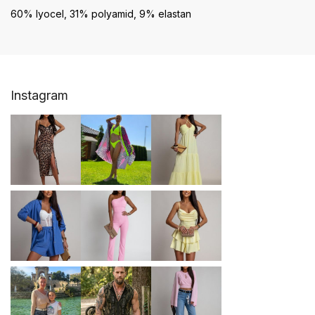
60% lyocel, 31% polyamid, 9% elastan
Z
Instagram
á
p
ä
t
i
e