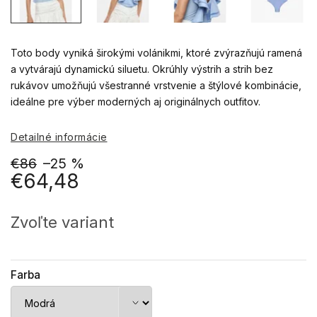
Toto body vyniká širokými volánikmi, ktoré zvýrazňujú ramená
a vytvárajú dynamickú siluetu.
Okrúhly výstrih a strih bez
rukávov umožňujú všestranné vrstvenie a štýlové kombinácie,
ideálne pre výber moderných aj originálnych outfitov.
Detailné informácie
€86
–25 %
€64,48
Jednotková
cena:
Zvoľte variant
Farba