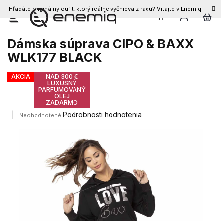
Hľadáte originálny oufit, ktorý reálne vyčnieva z radu? Vitajte v Enemiq!
Prejsť
na
obsah
Dámska súprava CIPO & BAXX
WLK177 BLACK
AKCIA
NAD 300 €
LUXUSNÝ
PARFUMOVANÝ
OLEJ
ZADARMO
Priemerné
Podrobnosti hodnotenia
Neohodnotené
hodnotenie
produktu
je
0,0
z
5
hviezdičiek.