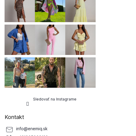
t
i
e
Sledovať na Instagrame
Kontakt
info
@
enemiq.sk