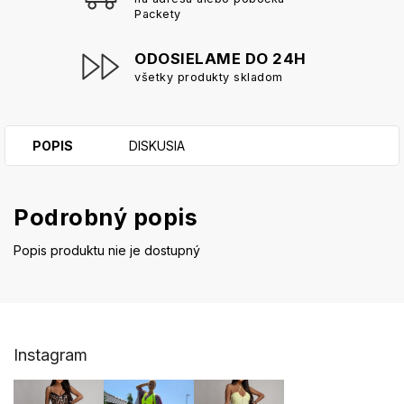
Packety
ODOSIELAME DO 24H
všetky produkty skladom
POPIS
DISKUSIA
Podrobný popis
Popis produktu nie je dostupný
Z
Instagram
á
p
ä