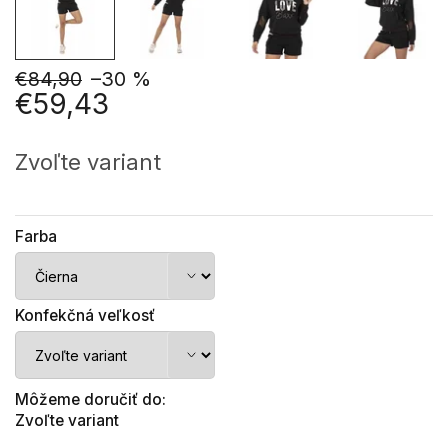
€84,90
–30 %
€59,43
Jednotková
cena:
Zvoľte variant
Farba
Konfekčná veľkosť
Môžeme doručiť do:
Zvoľte variant