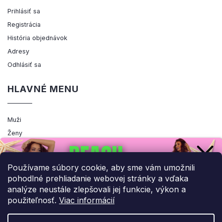
Prihlásiť sa
Registrácia
História objednávok
Adresy
Odhlásiť sa
HLAVNÉ MENU
Muži
Ženy
Výpredaj
Akcia
Používame súbory cookie, aby sme vám umožnili
pohodlné prehliadanie webovej stránky a vďaka
analýze neustále zlepšovali jej funkcie, výkon a
použiteľnosť.
Viac informácií
Copyright 2026
ENEMIQ.SK
. Všetky práva vyhradené.
Upraviť nastavenie cookies