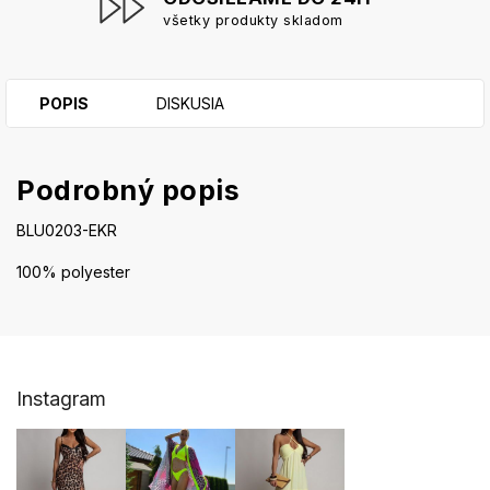
všetky produkty skladom
POPIS
DISKUSIA
Podrobný popis
BLU0203-EKR
100% polyester
Z
Instagram
á
p
ä
t