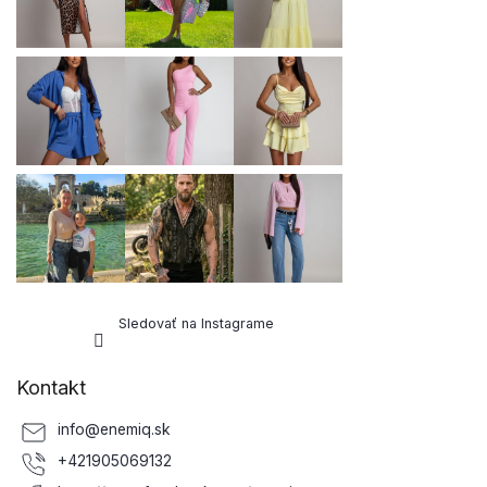
i
e
Sledovať na Instagrame
Kontakt
info
@
enemiq.sk
+421905069132