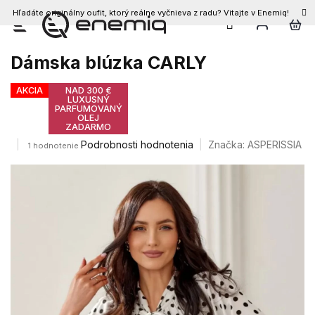
Hľadáte originálny oufit, ktorý reálne vyčnieva z radu? Vitajte v Enemiq!
Prejsť
na
obsah
Dámska blúzka CARLY
AKCIA
NAD 300 €
LUXUSNÝ
PARFUMOVANÝ
OLEJ
ZADARMO
Priemerné
Podrobnosti hodnotenia
Značka:
ASPERISSIA
1 hodnotenie
hodnotenie
produktu
je
5,0
z
5
hviezdičiek.