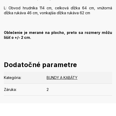
L: Obvod hrudníka 114 cm, celková dĺžka 64 cm, vnútorná
dĺžka rukáva 46 cm, vonkajšia dĺžka rukáva 62 cm
Oblečenie je merané na plocho, preto sa rozmery môžu
líšiť o +/- 2 cm.
Dodatočné parametre
Kategória
:
BUNDY A KABÁTY
Záruka
:
2
Z