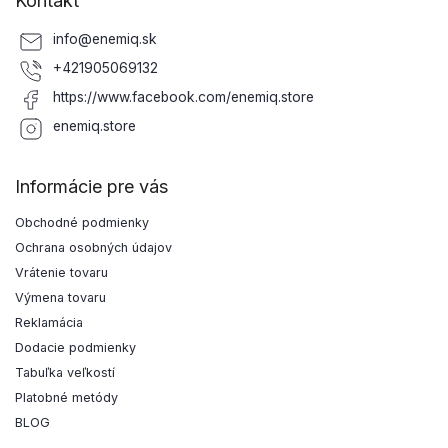
Kontakt
info
@
enemiq.sk
+421905069132
https://www.facebook.com/enemiq.store
enemiq.store
Informácie pre vás
Obchodné podmienky
Ochrana osobných údajov
Vrátenie tovaru
Výmena tovaru
Reklamácia
Dodacie podmienky
Tabuľka veľkostí
Platobné metódy
BLOG