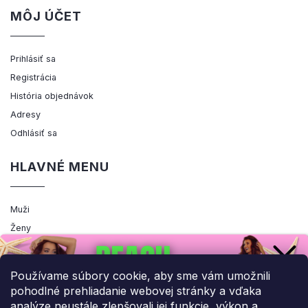
MÔJ ÚČET
Prihlásiť sa
Registrácia
História objednávok
Adresy
Odhlásiť sa
HLAVNÉ MENU
Muži
Ženy
Výpredaj
Akcia
Používame súbory cookie, aby sme vám umožnili
pohodlné prehliadanie webovej stránky a vďaka
analýze neustále zlepšovali jej funkcie, výkon a