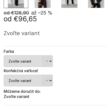
od €128,90
až –25 %
od
€96,65
Jednotková
cena:
Zvoľte variant
Farba
Konfekčná veľkosť
Môžeme doručiť do:
Zvoľte variant