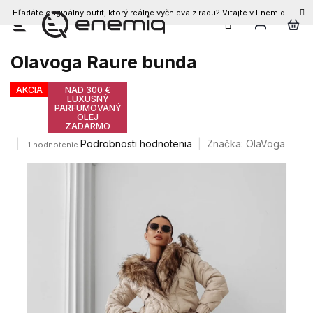
Hľadáte originálny oufit, ktorý reálne vyčnieva z radu? Vitajte v Enemiq!
Prejsť
na
obsah
Olavoga Raure bunda
AKCIA
NAD 300 €
LUXUSNÝ
PARFUMOVANÝ
OLEJ
ZADARMO
Priemerné
Podrobnosti hodnotenia
Značka:
OlaVoga
1 hodnotenie
hodnotenie
produktu
je
5,0
z
5
hviezdičiek.