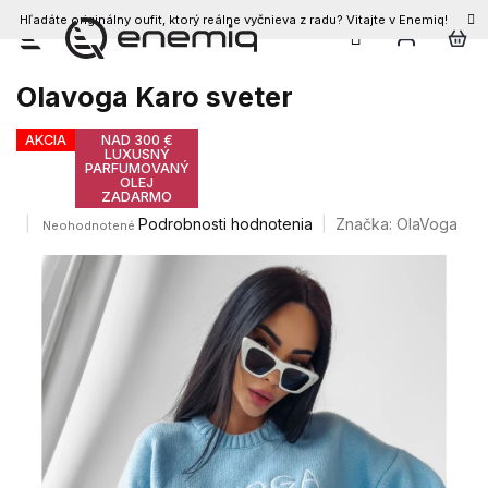
Hľadáte originálny oufit, ktorý reálne vyčnieva z radu? Vitajte v Enemiq!
Prejsť
na
obsah
Olavoga Karo sveter
AKCIA
NAD 300 €
LUXUSNÝ
PARFUMOVANÝ
OLEJ
ZADARMO
Priemerné
Podrobnosti hodnotenia
Značka:
OlaVoga
Neohodnotené
hodnotenie
produktu
je
0,0
z
5
hviezdičiek.