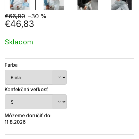
€66,90
–30 %
€46,83
Jednotková
cena:
Skladom
Farba
Konfekčná veľkosť
Môžeme doručiť do:
11.8.2026