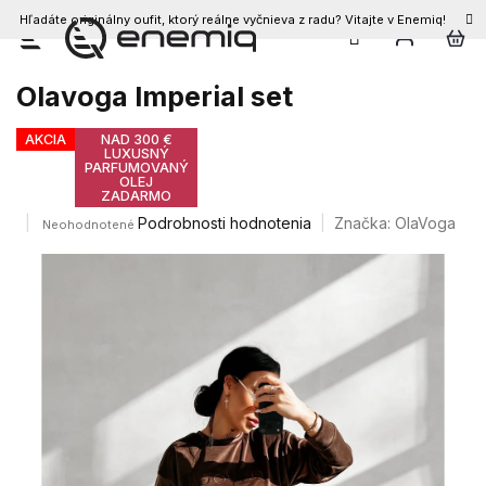
Hľadáte originálny oufit, ktorý reálne vyčnieva z radu? Vitajte v Enemiq!
Prejsť
na
obsah
Olavoga Imperial set
AKCIA
NAD 300 €
LUXUSNÝ
PARFUMOVANÝ
OLEJ
ZADARMO
Priemerné
Podrobnosti hodnotenia
Značka:
OlaVoga
Neohodnotené
hodnotenie
produktu
je
0,0
z
5
hviezdičiek.