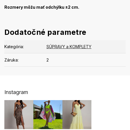
Rozmery môžu mať odchýlku ±2 cm.
Dodatočné parametre
Kategória
:
SÚPRAVY a KOMPLETY
Záruka
:
2
Z
Instagram
á
p
ä
t
i
e