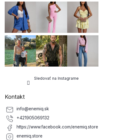
Sledovať na Instagrame
Kontakt
info
@
enemiq.sk
+421905069132
https://www.facebook.com/enemiq.store
enemiq.store