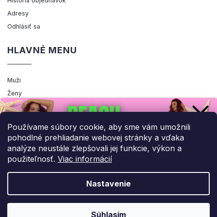
História objednávok
Adresy
Odhlásiť sa
HLAVNÉ MENU
Muži
Ženy
Výpredaj
Akcia
Používame súbory cookie, aby sme vám umožnili
pohodlné prehliadanie webovej stránky a vďaka
analýze neustále zlepšovali jej funkcie, výkon a
použiteľnosť.
Viac informácií
Copyright 2026
ENEMIQ.SK
. Všetky práva vyhradené.
Upraviť nastavenie cookies
Nastavenie
Grafický návrh vytvořil a nakódoval
Shoptak.cz
UPLATNIŤ ZĽAVU!
Súhlasím
Vytvoril Shoptet