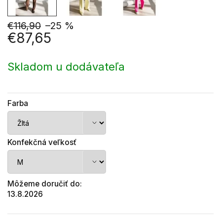
€116,90
–25 %
€87,65
Jednotková
cena:
Skladom u dodávateľa
Farba
Konfekčná veľkosť
Môžeme doručiť do:
13.8.2026