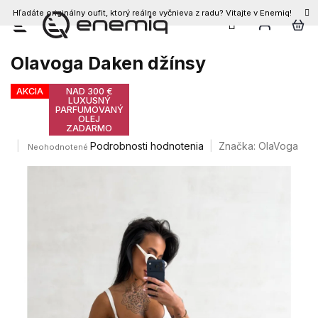
Hľadáte originálny oufit, ktorý reálne vyčnieva z radu? Vitajte v Enemiq!
Prejsť
na
obsah
Olavoga Daken džínsy
AKCIA
NAD 300 €
LUXUSNÝ
PARFUMOVANÝ
OLEJ
ZADARMO
Priemerné
Podrobnosti hodnotenia
Značka:
OlaVoga
Neohodnotené
hodnotenie
produktu
je
0,0
z
5
hviezdičiek.