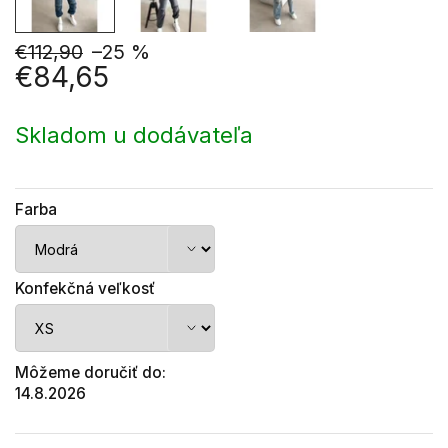
€112,90
–25 %
€84,65
Jednotková
cena:
Skladom u dodávateľa
Farba
Konfekčná veľkosť
Môžeme doručiť do:
14.8.2026