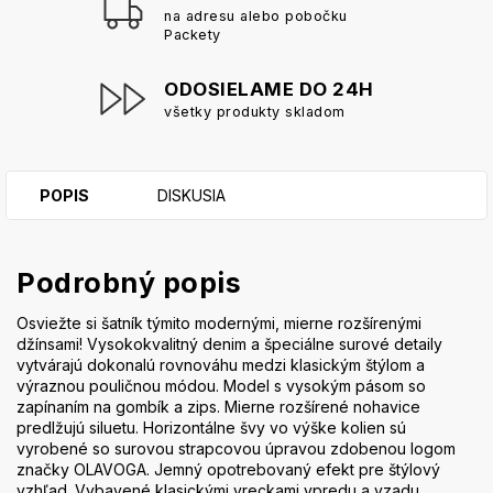
na adresu alebo pobočku
Packety
ODOSIELAME DO 24H
všetky produkty skladom
POPIS
DISKUSIA
Podrobný popis
Osviežte si šatník týmito modernými, mierne rozšírenými
džínsami! Vysokokvalitný denim a špeciálne surové detaily
vytvárajú dokonalú rovnováhu medzi klasickým štýlom a
výraznou pouličnou módou. Model s vysokým pásom so
zapínaním na gombík a zips. Mierne rozšírené nohavice
predlžujú siluetu. Horizontálne švy vo výške kolien sú
vyrobené so surovou strapcovou úpravou zdobenou logom
značky OLAVOGA. Jemný opotrebovaný efekt pre štýlový
vzhľad. Vybavené klasickými vreckami vpredu a vzadu.