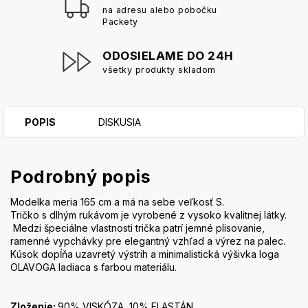
na adresu alebo pobočku
Packety
ODOSIELAME DO 24H
všetky produkty skladom
POPIS
DISKUSIA
Podrobný popis
Modelka meria 165 cm a má na sebe veľkosť S.
Tričko s dlhým rukávom je vyrobené z vysoko kvalitnej látky.
Medzi špeciálne vlastnosti trička patrí jemné plisovanie,
ramenné vypchávky pre elegantný vzhľad a výrez na palec.
Kúsok dopĺňa uzavretý výstrih a minimalistická výšivka loga
OLAVOGA ladiaca s farbou materiálu.
Zloženie:
90% VISKÓZA, 10% ELASTÁN