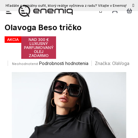
Hľadáte originálny oufit, ktorý reálne vyčnieva z radu? Vitajte v Enemiq!
Prejsť
na
obsah
Olavoga Beso tričko
AKCIA
NAD 300 €
LUXUSNÝ
PARFUMOVANÝ
OLEJ
ZADARMO
Priemerné
Podrobnosti hodnotenia
Značka:
OlaVoga
Neohodnotené
hodnotenie
produktu
je
0,0
z
5
hviezdičiek.