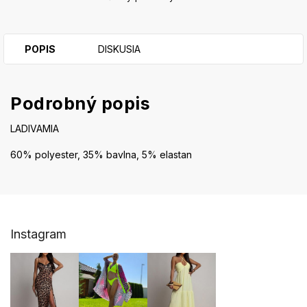
POPIS
DISKUSIA
Podrobný popis
LADIVAMIA
60% polyester, 35% bavlna, 5% elastan
Z
Instagram
á
p
ä
t
i