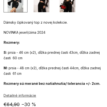
Dámsky čipkovaný top z novej kolekcie.
NOVINKA jeseň/zima 2024
Rozmery:
S:
prsia - 46 cm (x2), dĺžka prednej časti 43cm, dĺžka zadnej
časti 60 cm
M:
prsia - 48 cm (x2), dĺžka prednej časti 44cm, dĺžka zadnej
časti 61 cm
Rozmery sú merané bez natiahnutia/ tolerancia +/- 2cm.
Detailné informácie
€64,90
–30 %