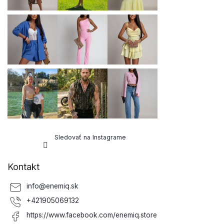
e
Sledovať na Instagrame
Kontakt
info
@
enemiq.sk
+421905069132
https://www.facebook.com/enemiq.store