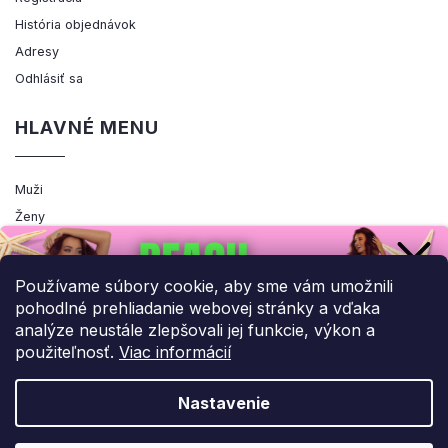
História objednávok
Adresy
Odhlásiť sa
HLAVNÉ MENU
Muži
Ženy
Výpredaj
Akcia
Používame súbory cookie, aby sme vám umožnili
pohodlné prehliadanie webovej stránky a vďaka
analýze neustále zlepšovali jej funkcie, výkon a
použiteľnosť.
Viac informácií
Copyright 2026
ENEMIQ.SK
. Všetky práva vyhradené.
Upraviť nastavenie cookies
Nastavenie
Grafický návrh vytvořil a nakódoval
Shoptak.cz