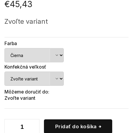
€45,43
Jednotková
cena:
Zvoľte variant
Farba
Konfekčná veľkosť
Môžeme doručiť do:
Zvoľte variant
Pridať do košíka