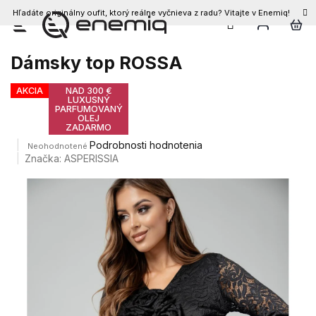
Hľadáte originálny oufit, ktorý reálne vyčnieva z radu? Vitajte v Enemiq!
Prejsť
na
obsah
Dámsky top ROSSA
AKCIA
NAD 300 €
LUXUSNÝ
PARFUMOVANÝ
OLEJ
ZADARMO
Priemerné
Podrobnosti hodnotenia
Neohodnotené
hodnotenie
Značka:
ASPERISSIA
produktu
je
0,0
z
5
hviezdičiek.